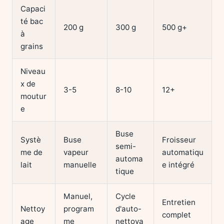
Capaci
té bac
200 g
300 g
500 g+
à
grains
Niveau
x de
3-5
8-10
12+
moutur
e
Buse
Systè
Buse
Froisseur
semi-
me de
vapeur
automatiqu
automa
lait
manuelle
e intégré
tique
Manuel,
Cycle
Entretien
Nettoy
program
d'auto-
complet
age
me
nettoya